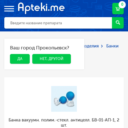
0
Главная
Каталог
Мед. приборы и изделия
Банки
Ваш город Прокопьевск?
ДА
НЕТ, ДРУГОЙ
вакуумные массажные
Банки вакуумные
ДА
НЕТ, ДРУГОЙ
массажные
Банка вакуумн. полим.-стекл. антицелл. БВ-01-АП-1, 2
шт.