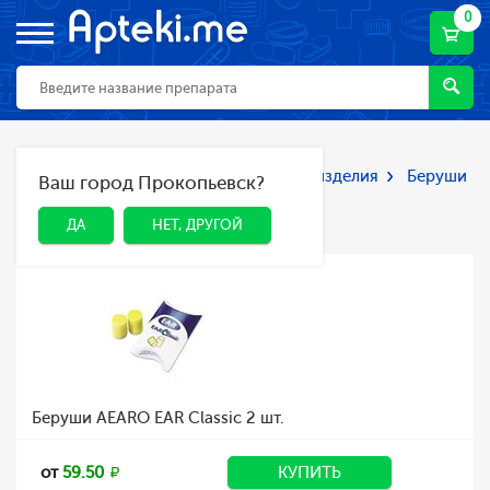
0
Главная
Каталог
Мед. приборы и изделия
Беруши
Ваш город Прокопьевск?
ДА
НЕТ, ДРУГОЙ
Беруши
ДА
НЕТ, ДРУГОЙ
Беруши AEARO EAR Classic 2 шт.
от
59.50
КУПИТЬ