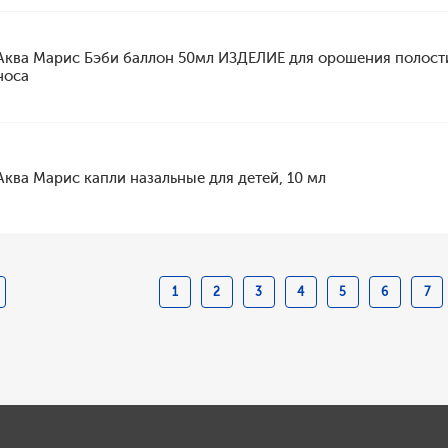
Аква Марис Бэби баллон 50мл ИЗДЕЛИЕ для орошения полост
носа
Аква Марис капли назальные для детей, 10 мл
1
2
3
4
5
6
7