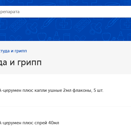
туда и грипп
а и грипп
А-церумен плюс капли ушные 2мл флаконы, 5 шт.
А-церумен плюс спрей 40мл