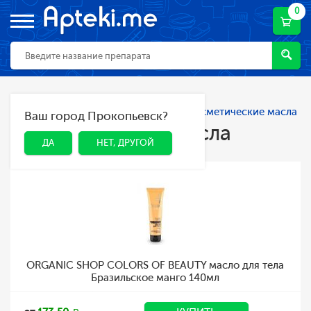
0
Главная
Каталог
Косметика
Косметические масла
Ваш город Прокопьевск?
ДА
НЕТ, ДРУГОЙ
Косметические масла
ДА
НЕТ, ДРУГОЙ
ORGANIC SHOP COLORS OF BEAUTY масло для тела
Бразильское манго 140мл