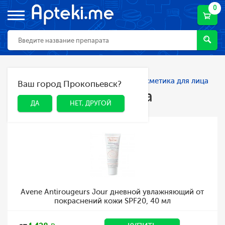
0
Главная
Каталог
Косметика
Косметика для лица
Ваш город Прокопьевск?
ДА
НЕТ, ДРУГОЙ
Косметика для лица
ДА
НЕТ, ДРУГОЙ
Avene Antirougeurs Jour дневной увлажняющий от
покраснений кожи SPF20, 40 мл