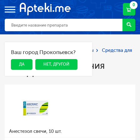
0
Главная
Каталог
Лекарства и БАДы
Средства для
Ваш город Прокопьевск?
ДА
НЕТ, ДРУГОЙ
лечения геморроя
Средства для лечения
ДА
НЕТ, ДРУГОЙ
геморроя
Анестезол свечи, 10 шт.