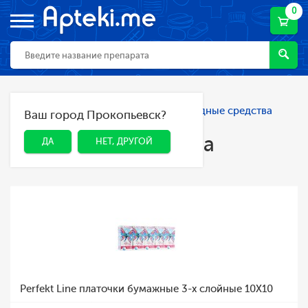
0
Главная
Каталог
Гигиена
Расходные средства
Ваш город Прокопьевск?
ДА
НЕТ, ДРУГОЙ
гигиены
Расходные средства
ДА
НЕТ, ДРУГОЙ
гигиены
Perfekt Line платочки бумажные 3-х слойные 10Х10