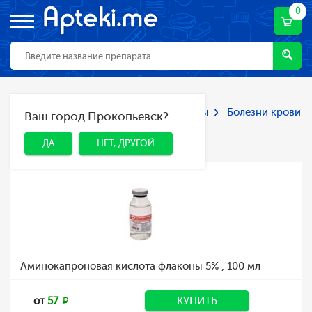
0
Главная
Каталог
Лекарства и БАДы
Болезни крови
Ваш город Прокопьевск?
ДА
НЕТ, ДРУГОЙ
Болезни крови
ДА
НЕТ, ДРУГОЙ
Аминокапроновая кислота флаконы 5% , 100 мл
от
57
КУПИТЬ