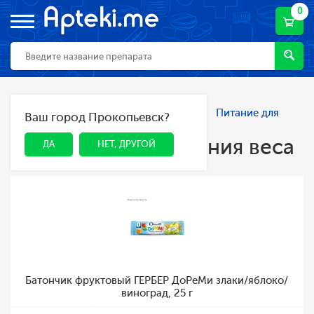
0
Главная
Каталог
Спорт и фитнес
Питание для
Ваш город Прокопьевск?
ДА
НЕТ, ДРУГОЙ
снижения веса
Питание для снижения веса
ДА
НЕТ, ДРУГОЙ
Батончик фруктовый ГЕРБЕР ДоРеМи злаки/яблоко/
виноград, 25 г