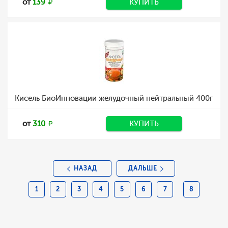
от
139
КУПИТЬ
Кисель БиоИнновации желудочный нейтральный 400г
от
310
КУПИТЬ
НАЗАД
ДАЛЬШЕ
1
2
3
4
5
6
7
8