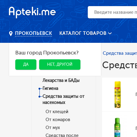
КАТАЛОГ ТОВАРОВ
ПРОКОПЬЕВСК
Ваш город Прокопьевск?
Главная
Каталог
Гигиена
Средства защи
Средст
ДА
НЕТ, ДРУГОЙ
Категории
Лекарства и БАДы
Гигиена
Средства защиты от
насекомых
От клещей
От комаров
От мух
Средства после