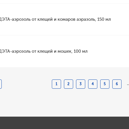
ДЭТА-аэрозоль от клещей и комаров аэразоль, 150 мл
ДЭТА-аэрозоль от клещей и мошек, 100 мл
..
1
2
3
4
5
6