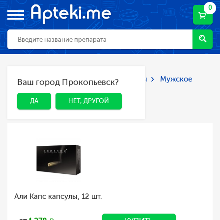
0
Главная
Каталог
Лекарства и БАДы
Мужское
Ваш город Прокопьевск?
ДА
НЕТ, ДРУГОЙ
здоровье
Мужское здоровье
ДА
НЕТ, ДРУГОЙ
Али Капс капсулы, 12 шт.