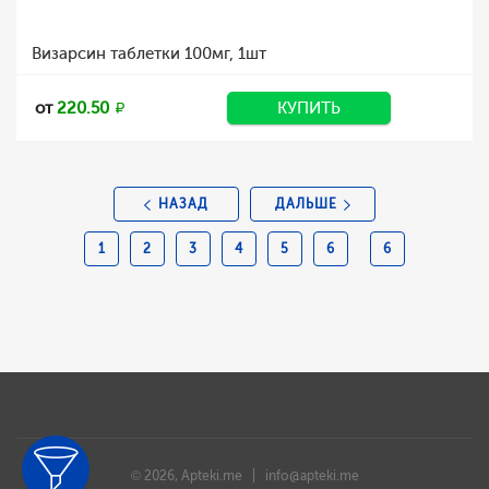
Визарсин таблетки 100мг, 1шт
от
220.50
КУПИТЬ
НАЗАД
ДАЛЬШЕ
1
2
3
4
5
6
6
© 2026, Apteki.me |
info@apteki.me