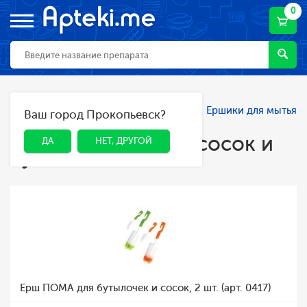
0
Главная
Каталог
Мама и малыш
Ершики для мытья
Ваш город Прокопьевск?
ДА
НЕТ, ДРУГОЙ
сосок и бутылочек
Ершики для мытья сосок и
ДА
НЕТ, ДРУГОЙ
бутылочек
Ерш ПОМА для бутылочек и сосок, 2 шт. (арт. 0417)