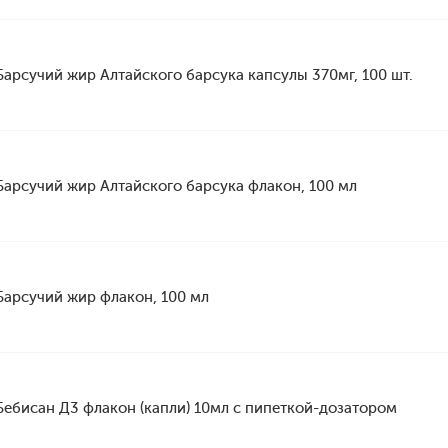
Барсучий жир Алтайского барсука капсулы 370мг, 100 шт.
Барсучий жир Алтайского барсука флакон, 100 мл
Барсучий жир флакон, 100 мл
Бебисан Д3 флакон (капли) 10мл с пипеткой-дозатором