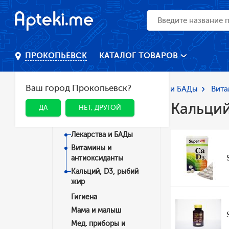
КАТАЛОГ ТОВАРОВ
ПРОКОПЬЕВСК
Ваш город Прокопьевск?
Главная
Каталог
Лекарства и БАДы
Вита
Кальций
ДА
НЕТ, ДРУГОЙ
Категории
Лекарства и БАДы
Витамины и
антиоксиданты
Кальций, D3, рыбий
жир
Гигиена
Мама и малыш
Мед. приборы и