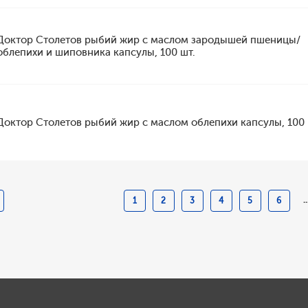
Доктор Столетов рыбий жир с маслом зародышей пшеницы/
облепихи и шиповника капсулы, 100 шт.
Доктор Столетов рыбий жир с маслом облепихи капсулы, 100 
..
1
2
3
4
5
6