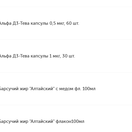
Альфа Д3-Тева капсулы 0,5 мкг, 60 шт.
Альфа Д3-Тева капсулы 1 мкг, 30 шт.
Барсучий жир "Алтайский" с медом фл. 100мл
Барсучий жир "Алтайский" флакон100мл