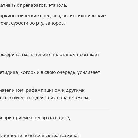
тивных препаратов, этанола.
аркинсонические средства, антипсихотические
и, сухости во рту, запоров.
лэфрина, назначение с галотаном повышает
тидина, который в свою очередь, усиливает
амазепином, рифампицином и другими
отоксического действия парацетамола.
 при приеме препарата в дозе,
ктивности печеночных трансаминаз,