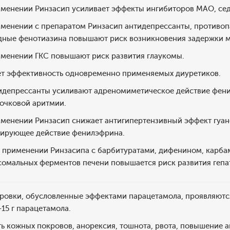
менении Ринзасип усиливает эффекты ингибиторов МАО, седа
менении с препаратом Ринзасип антидепрессанты, противоп
ные фенотиазина повышают риск возникновения задержки моч
менении ГКС повышают риск развития глаукомы.
т эффективность одновременно применяемых диуретиков.
идепрессанты усиливают адреномиметическое действие фени
дочковой аритмии.
менении Ринзасип снижает антигипертензивный эффект гуане
ирующее действие фенилэфрина.
применении Ринзасипа с барбитуратами, дифенином, карб
омальных ферментов печени повышается риск развития гепат
овки, обусловленные эффектами парацетамола, проявляются
15 г парацетамола.
ь кожных покровов, анорексия, тошнота, рвота, повышение а