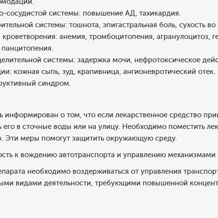
комодации.
о-сосудистой системы: повышение АД, тахикардия.
тельной системы: тошнота, эпигастральная боль, сухость во 
кроветворения: анемия, тромбоцитопения, агранулоцитоз, г
 панцитопения.
елительной системы: задержка мочи, нефротоксическое дейс
ии: кожная сыпь, зуд, крапивница, ангионевротический отек.
руктивный синдром.
 информирован о том, что если лекарственное средство пришл
 его в сточные воды или на улицу. Необходимо поместить лек
. Эти меры помогут защитить окружающую среду.
ость к вождению автотранспорта и управлению механизмами
епарата необходимо воздерживаться от управления транспор
ыми видами деятельности, требующими повышенной концен