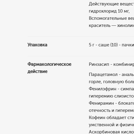
Действующие веществ
гидрохлорид 10 мг,
Вспомогательные вещ
краситель — хинолин
Упаковка
5 г - саше (10) - пач
Фармакологическое
Ринзасип - комбини
действие
Парацетамол - анал
горле, головную бол
Фенилэфрин - симпа
гиперемию слизистой
Фенирамин - блокатор
отечность и гиперем
Кофеин обладает ст
умственной и физич
Аскорбиновая кислот