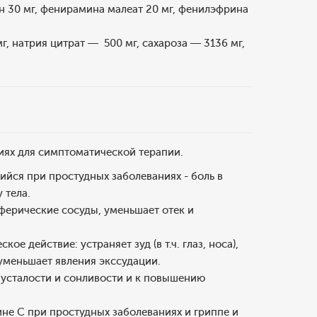
н 30 мг, фенирамина малеат 20 мг, фенилэфрина
, натрия цитрат — 500 мг, сахароза — 3136 мг,
ях для симптоматической терапии.
йся при простудных заболеваниях - боль в
 тела.
ферические сосуды, уменьшает отек и
 действие: устраняет зуд (в т.ч. глаз, носа),
 уменьшает явления экссудации.
усталости и сонливости и к повышению
не С при простудных заболеваниях и гриппе и