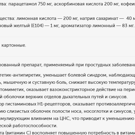
а: парацетамол 750 мг, аскорбиновая кислота 200 мг, кофеи
ества: лимонная кислота — 200 мг, натрия сахаринат — 40 мг
овый желтый (Е104) — 1 мг, ароматизатор лимонный — 83 мг.
ки картонные.
рованный препарат, применяемый при простудных заболевани
ьгетик-антипиретик, уменьшает болевой синдром, наблюдающи
ь, мышечную и суставную боль, снижает высокую температуру
томиметик, оказывает вазоконстрикторное действие на пери
 оболочки верхних отделов дыхательных путей и синусов.
 гистаминовых H1-рецепторов, оказывает противоаллергическое
ию слизистых оболочек полости носа, носоглотки и синусов,
имулирующим влиянием на ЦНС, что приводит к уменьшению 
еской работоспособности.
а (витамин С) восполняет повышенную потребность в витами