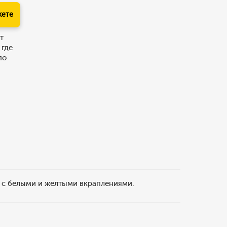
кете
т
 где
по
а с белыми и желтыми вкраплениями.