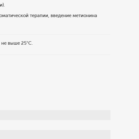
и).
томатической терапии, введение метионина
 не выше 25°С.