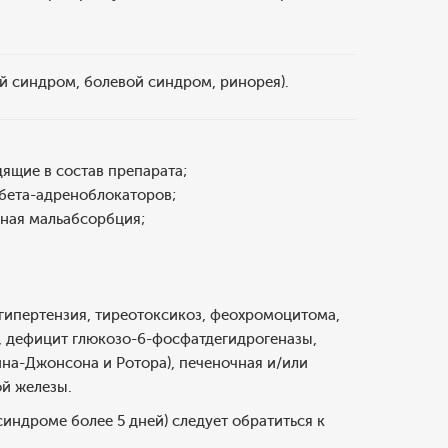
й синдром, болевой синдром, ринорея).
ящие в состав препарата;
бета-адреноблокаторов;
зная мальабсорбция;
гипертензия, тиреотоксикоз, феохромоцитома,
х, дефицит глюкозо-6-фосфатдегидрогеназы,
на-Джонсона и Ротора), печеночная и/или
ой железы.
индроме более 5 дней) следует обратиться к