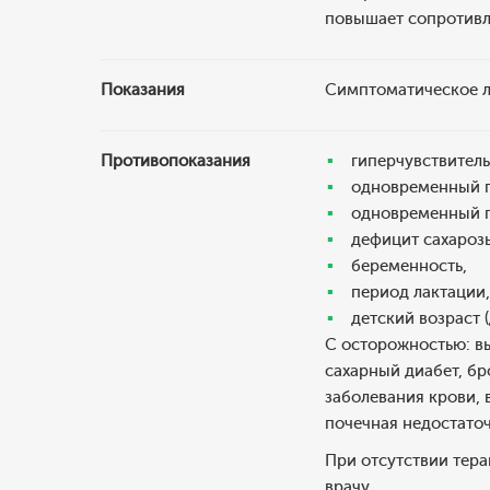
повышает сопротивл
Показания
Симптоматическое л
Противопоказания
гиперчувствитель
одновременный п
одновременный п
дефицит сахароз
беременность,
период лактации,
детский возраст (
С осторожностью: в
сахарный диабет, бр
заболевания крови,
почечная недостаточ
При отсутствии тера
врачу.