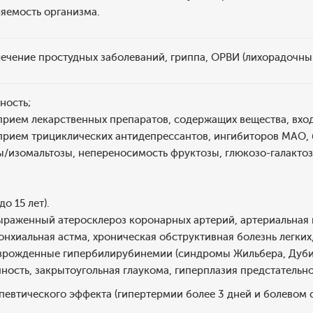
яемость организма.
ечение простудных заболеваний, гриппа, ОРВИ (лихорадочны
ность;
рием лекарственных препаратов, содержащих вещества, вход
рием трициклических антидепрессантов, ингибиторов МАО, 
ы/изомальтозы, непереносимость фруктозы, глюкозо-галакто
до 15 лет).
ыраженный атеросклероз коронарных артерий, артериальная 
онхиальная астма, хроническая обструктивная болезнь легки
 врожденные гипербилирубинемии (синдромы Жильбера, Дуби
ность, закрытоугольная глаукома, гиперплазия предстательн
певтического эффекта (гипертермии более 3 дней и болевом с