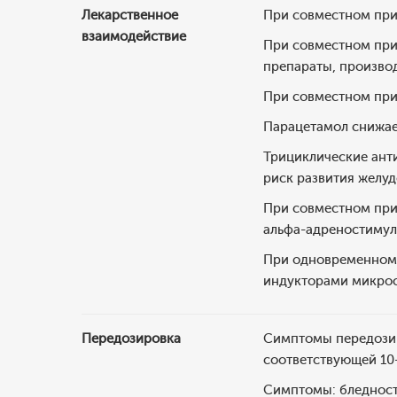
Лекарственное
При совместном при
взаимодействие
При совместном при
препараты, производ
При совместном при
Парацетамол снижае
Трициклические ант
риск развития желу
При совместном при
альфа-адреностимул
При одновременном 
индукторами микрос
Передозировка
Симптомы передозир
соответствующей 10-
Симптомы: бледност