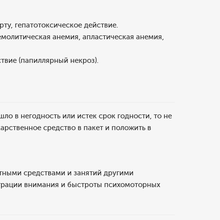
рту, гепатотоксическое действие.
емолитическая анемия, апластическая анемия,
твие (папиллярный некроз).
о в негодность или истек срок годности, то не
арственное средство в пакет и положить в
тными средствами и занятий другими
трации внимания и быстроты психомоторных