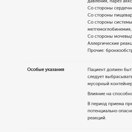
давления, парез ак
Со стороны сердечн
Со стороны пищевари
Со стороны системы 
метгемоглобинемия,
Со стороны мочевыд
Аллергические реакц
Прочие: бронхообст
Особые указания
Пациент должен быть
следует выбрасывать
мусорный контейнер
Влияние на способн
В период приема пр
потенциально опасн
реакций.